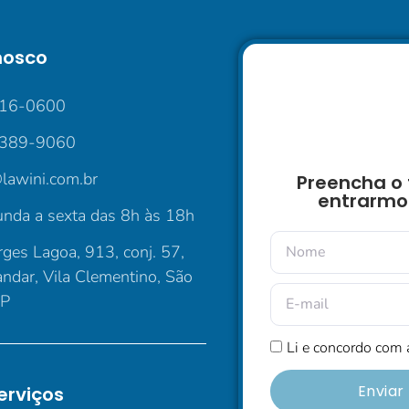
nosco
016-0600
5389-9060
lawini.com.br
Preencha o 
entrarmo
nda a sexta das 8h às 18h
ges Lagoa, 913, conj. 57,
andar, Vila Clementino, São
SP
Li e concordo com
Envia
erviços