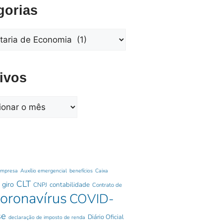
gorias
ivos
empresa
Auxílio emergencial
benefícios
Caixa
CLT
 giro
contabilidade
CNPJ
Contrato de
oronavírus
COVID-
se
Diário Oficial
declaração de imposto de renda