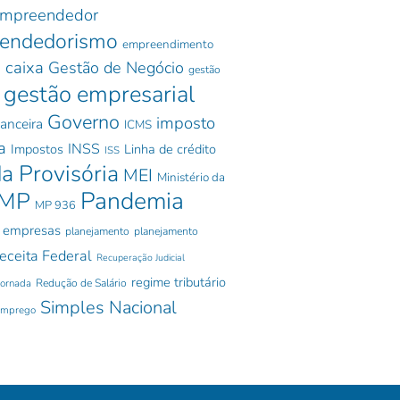
mpreendedor
endedorismo
empreendimento
 caixa
Gestão de Negócio
gestão
gestão empresarial
Governo
imposto
nanceira
ICMS
a
INSS
Impostos
Linha de crédito
ISS
a Provisória
MEI
Ministério da
Pandemia
MP
MP 936
 empresas
planejamento
planejamento
eceita Federal
Recuperação Judicial
regime tributário
jornada
Redução de Salário
Simples Nacional
emprego