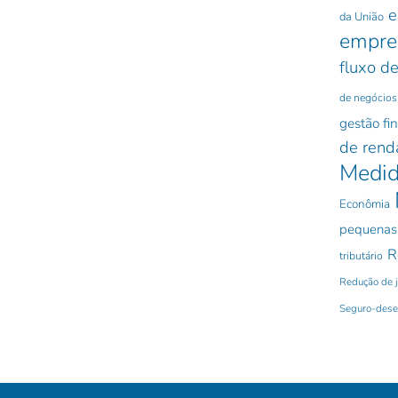
e
da União
empre
fluxo de
de negócios
gestão fi
de rend
Medid
Econômia
pequenas
R
tributário
Redução de 
Seguro-des