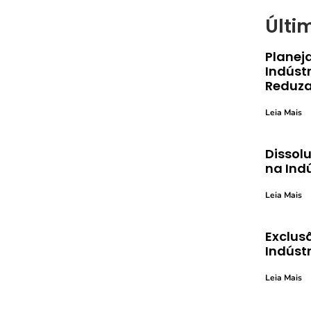
Últi
Planej
Indústr
Reduza
Leia Mais
Dissolu
na Ind
Leia Mais
Exclusã
Indústr
Leia Mais