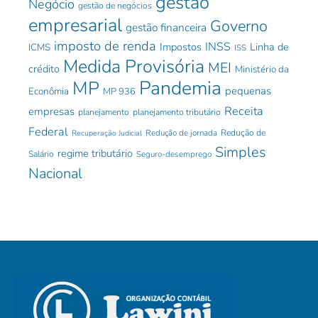
gestão
Negócio
gestão de negócios
empresarial
Governo
gestão financeira
imposto de renda
INSS
Impostos
Linha de
ICMS
ISS
Medida Provisória
MEI
crédito
Ministério da
Pandemia
MP
pequenas
Econômia
MP 936
Receita
empresas
planejamento
planejamento tributário
Federal
Redução de jornada
Redução de
Recuperação Judicial
Simples
regime tributário
Salário
Seguro-desemprego
Nacional