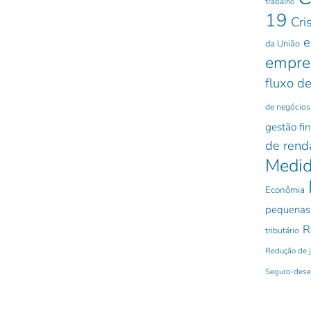
trabalho
19
Cri
e
da União
empre
fluxo de
de negócios
gestão fi
de rend
Medid
Econômia
pequenas
R
tributário
Redução de 
Seguro-des