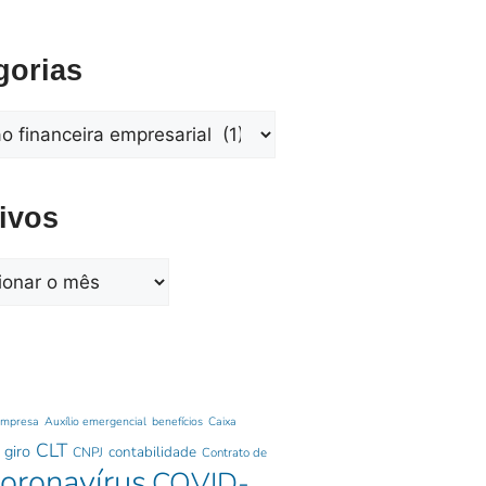
gorias
ivos
empresa
Auxílio emergencial
benefícios
Caixa
CLT
 giro
contabilidade
CNPJ
Contrato de
oronavírus
COVID-