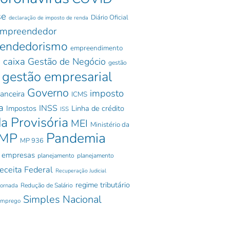
se
Diário Oficial
declaração de imposto de renda
mpreendedor
endedorismo
empreendimento
 caixa
Gestão de Negócio
gestão
gestão empresarial
Governo
imposto
nanceira
ICMS
a
INSS
Impostos
Linha de crédito
ISS
a Provisória
MEI
Ministério da
Pandemia
MP
MP 936
 empresas
planejamento
planejamento
eceita Federal
Recuperação Judicial
regime tributário
jornada
Redução de Salário
Simples Nacional
emprego