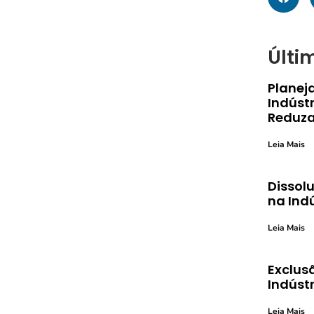
Últi
Planej
Indústr
Reduza
Leia Mais
Dissolu
na Ind
Leia Mais
Exclusã
Indústr
Leia Mais