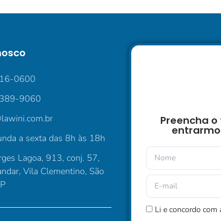
nosco
016-0600
5389-9060
lawini.com.br
Preencha o 
entrarmo
nda a sexta das 8h às 18h
ges Lagoa, 913, conj. 57,
andar, Vila Clementino, São
SP
Li e concordo com