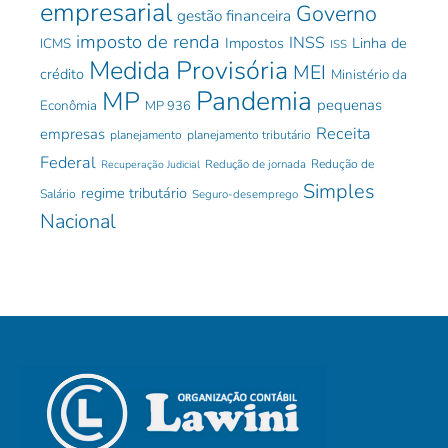
empresarial
Governo
gestão financeira
imposto de renda
INSS
Impostos
Linha de
ICMS
ISS
Medida Provisória
MEI
crédito
Ministério da
Pandemia
MP
pequenas
Econômia
MP 936
Receita
empresas
planejamento
planejamento tributário
Federal
Redução de jornada
Redução de
Recuperação Judicial
Simples
regime tributário
Salário
Seguro-desemprego
Nacional