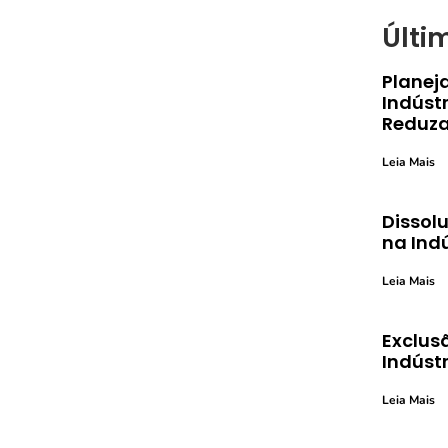
Últi
Planej
Indústr
Reduza
Leia Mais
Dissolu
na Ind
Leia Mais
Exclusã
Indústr
Leia Mais