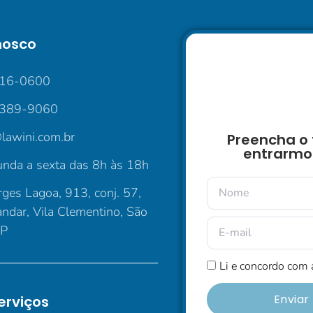
nosco
016-0600
5389-9060
lawini.com.br
Preencha o 
entrarmo
nda a sexta das 8h às 18h
ges Lagoa, 913, conj. 57,
andar, Vila Clementino, São
SP
Li e concordo com
Envia
erviços