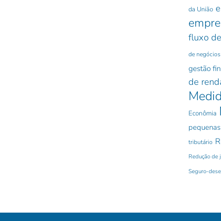
e
da União
empre
fluxo de
de negócios
gestão fi
de rend
Medid
Econômia
pequenas
R
tributário
Redução de 
Seguro-des