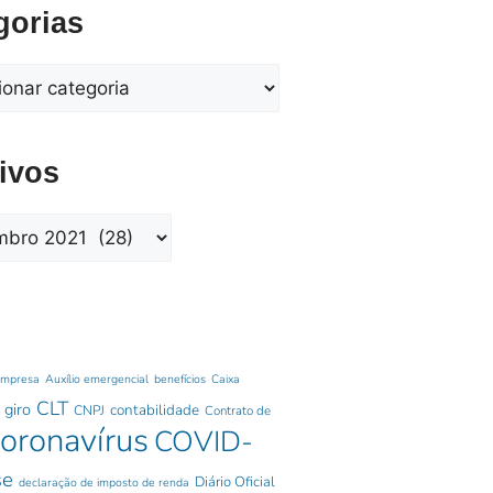
gorias
ivos
empresa
Auxílio emergencial
benefícios
Caixa
CLT
 giro
contabilidade
CNPJ
Contrato de
oronavírus
COVID-
se
Diário Oficial
declaração de imposto de renda