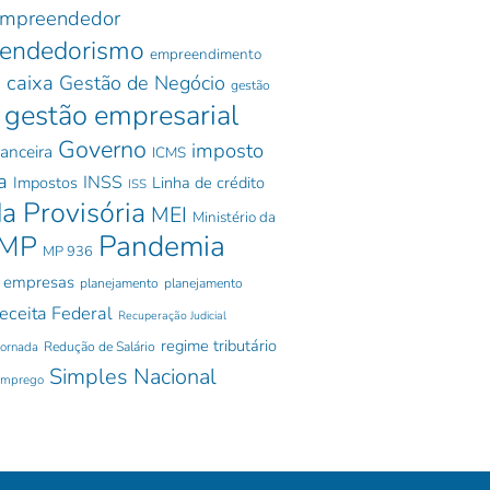
mpreendedor
endedorismo
empreendimento
 caixa
Gestão de Negócio
gestão
gestão empresarial
Governo
imposto
nanceira
ICMS
a
INSS
Impostos
Linha de crédito
ISS
a Provisória
MEI
Ministério da
Pandemia
MP
MP 936
 empresas
planejamento
planejamento
eceita Federal
Recuperação Judicial
regime tributário
jornada
Redução de Salário
Simples Nacional
emprego