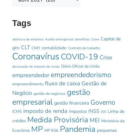
Tags
Capital de
abertura de empresa
Auxílio emergencial
benefícios
Caixa
CLT
giro
contabilidade
CNPJ
Contrato de trabalho
Coronavírus
COVID-19
Crise
Diário Oficial da União
declaração de imposto de renda
empreendedorismo
empreendedor
fluxo de caixa
Gestão de
empreendimento
gestão
Negócio
gestão de negócios
empresarial
Governo
gestão financeira
imposto de renda
INSS
Impostos
Linha de
ICMS
ISS
Medida Provisória
MEI
crédito
Ministério da
Pandemia
MP
pequenas
Econômia
MP 936