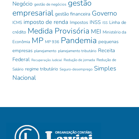
gestão
Negócio
gestão de negócios
empresarial
Governo
gestão financeira
imposto de renda
INSS
Impostos
Linha de
ICMS
ISS
Medida Provisória
MEI
crédito
Ministério da
Pandemia
MP
pequenas
Econômia
MP 936
Receita
empresas
planejamento
planejamento tributário
Federal
Redução de jornada
Redução de
Recuperação Judicial
Simples
regime tributário
Salário
Seguro-desemprego
Nacional