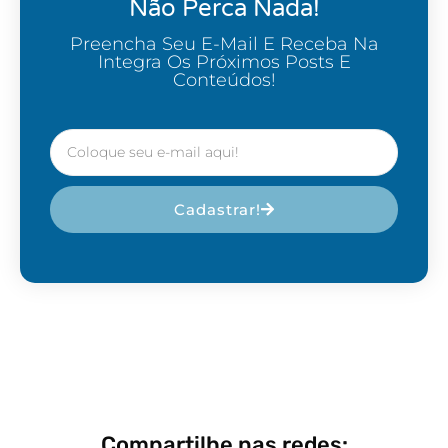
Não Perca Nada!
Preencha Seu E-Mail E Receba Na
Integra Os Próximos Posts E
Conteúdos!
Cadastrar!
Compartilhe nas redes: