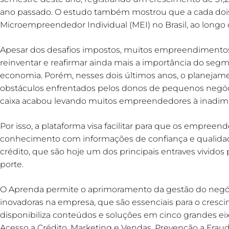
ano passado. O estudo também mostrou que a cada do
Microempreendedor Individual (MEI) no Brasil, ao longo 
Apesar dos desafios impostos, muitos empreendimento
reinventar e reafirmar ainda mais a importância do seg
economia. Porém, nesses dois últimos anos, o planejame
obstáculos enfrentados pelos donos de pequenos negócios
caixa acabou levando muitos empreendedores à inadimp
Por isso, a plataforma visa facilitar para que os empre
conhecimento com informações de confiança e qualidad
crédito, que são hoje um dos principais entraves vivid
porte.
O Aprenda permite o aprimoramento da gestão do negóc
inovadoras na empresa, que são essenciais para o cresc
disponibiliza conteúdos e soluções em cinco grandes eix
Acesso a Crédito, Marketing e Vendas, Prevenção a Frau