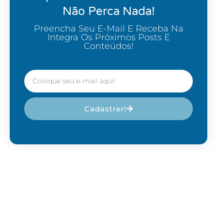
Não Perca Nada!
Preencha Seu E-Mail E Receba Na
Integra Os Próximos Posts E
Conteúdos!
Cadastrar!