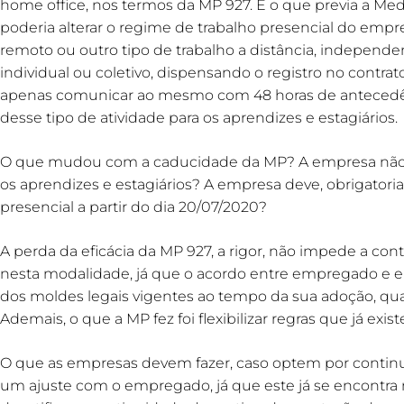
home office, nos termos da MP 927. E o que previa a M
poderia alterar o regime de trabalho presencial do empre
remoto ou outro tipo de trabalho a distância, independ
individual ou coletivo, dispensando o registro no contr
apenas comunicar ao mesmo com 48 horas de antecedênc
desse tipo de atividade para os aprendizes e estagiários.
O que mudou com a caducidade da MP? A empresa não po
os aprendizes e estagiários? A empresa deve, obrigatoria
presencial a partir do dia 20/07/2020?
A perda da eficácia da MP 927, a rigor, não impede a con
nesta modalidade, já que o acordo entre empregado e 
dos moldes legais vigentes ao tempo da sua adoção, quai
Ademais, o que a MP fez foi flexibilizar regras que já exi
O que as empresas devem fazer, caso optem por continuar
um ajuste com o empregado, já que este já se encontra 