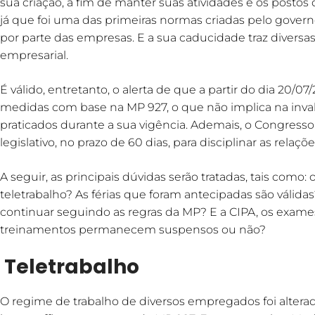
sua criação, a fim de manter suas atividades e os postos 
já que foi uma das primeiras normas criadas pelo gove
por parte das empresas. E a sua caducidade traz divers
empresarial.
É válido, entretanto, o alerta de que a partir do dia 20/0
medidas com base na MP 927, o que não implica na inva
praticados durante a sua vigência. Ademais, o Congresso 
legislativo, no prazo de 60 dias, para disciplinar as relaç
A seguir, as principais dúvidas serão tratadas, tais co
teletrabalho? As férias que foram antecipadas são válid
continuar seguindo as regras da MP? E a CIPA, os exame
treinamentos permanecem suspensos ou não?
Teletrabalho
O regime de trabalho de diversos empregados foi alterad