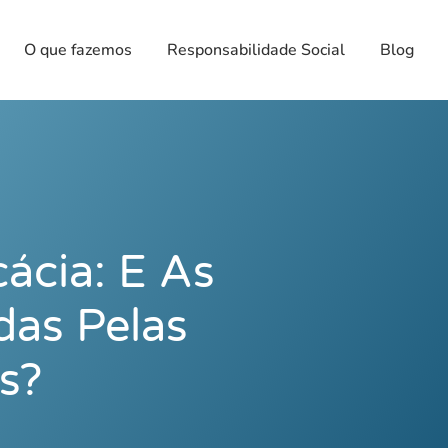
O que fazemos
Responsabilidade Social
Blog
ácia: E As
as Pelas
s?