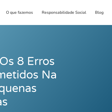
O que fazemos
Responsabilidade Social
Blog
 Os 8 Erros
metidos Na
equenas
as