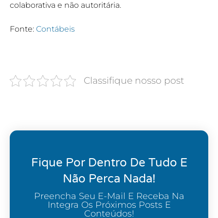
colaborativa e não autoritária.
Fonte:
Contábeis
Classifique nosso post
Fique Por Dentro De Tudo E
Não Perca Nada!
Preencha Seu E-Mail E Receba Na
Integra Os Próximos Posts E
Conteúdos!