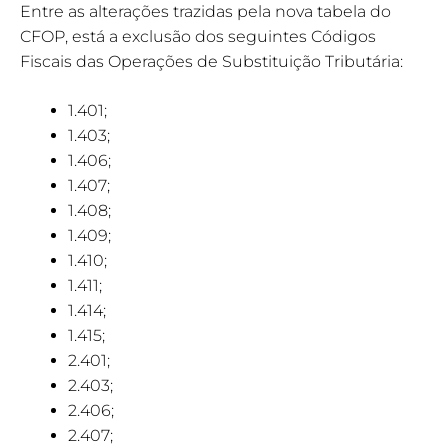
Entre as alterações trazidas pela nova tabela do
CFOP, está a exclusão dos seguintes Códigos
Fiscais das Operações de Substituição Tributária:
1.401;
1.403;
1.406;
1.407;
1.408;
1.409;
1.410;
1.411;
1.414;
1.415;
2.401;
2.403;
2.406;
2.407;