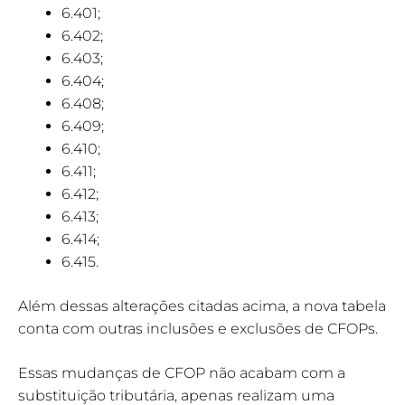
6.401;
6.402;
6.403;
6.404;
6.408;
6.409;
6.410;
6.411;
6.412;
6.413;
6.414;
6.415.
Além dessas alterações citadas acima, a nova tabela
conta com outras inclusões e exclusões de CFOPs.
Essas mudanças de CFOP não acabam com a
substituição tributária, apenas realizam uma