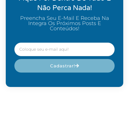
Não Perca Nada!
Preencha Seu E-Mail E Receba Na
Integra Os Próximos Posts E
Conteúdos!
Cadastrar!