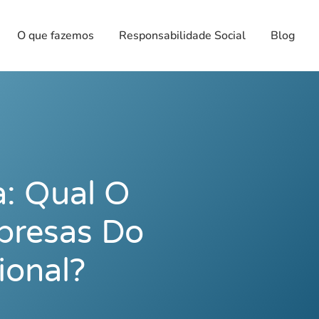
O que fazemos
Responsabilidade Social
Blog
a: Qual O
presas Do
ional?