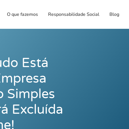
O que fazemos
Responsabilidade Social
Blog
do Está
Empresa
o Simples
á Excluída
me!