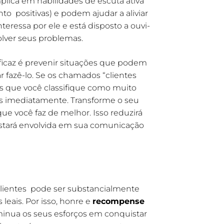
plica em habilidades de escuta ativa
to positivas) e podem ajudar a aliviar
nteressa por ele e está disposto a ouvi-
olver seus problemas.
eficaz é prevenir situações que podem
ar fazê-lo. Se os chamados “clientes
ios que você classifique como muito
ços imediatamente. Transforme o seu
ue você faz de melhor. Isso reduzirá
estará envolvida em sua comunicação
lientes pode ser substancialmente
eais. Por isso, honre e
recompense
minua os seus esforços em conquistar