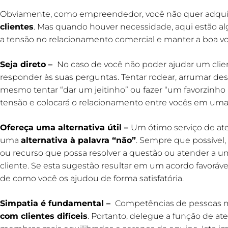
Obviamente, como empreendedor, você não quer adquir
clientes
. Mas quando houver necessidade, aqui estão alg
a tensão no relacionamento comercial e manter a boa vo
Seja direto
–
No caso de você não poder ajudar um client
responder às suas perguntas. Tentar rodear, arrumar de
mesmo tentar “dar um jeitinho” ou fazer “um favorzinho p
tensão e colocará o relacionamento entre vocês em uma 
Ofereça uma alternativa útil
–
Um ótimo serviço de at
uma
alternativa à palavra “não”
. Sempre que possível,
ou recurso que possa resolver a questão ou atender a u
cliente. Se esta sugestão resultar em um acordo favorável,
de como você os ajudou de forma satisfatória.
Simpatia é fundamental
–
Competências de pessoas m
com clientes difíceis
. Portanto, delegue a função de at