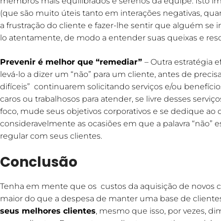
membros mais equilibrados e serenos da equipe. Isto im
(que são muito úteis tanto em interações negativas, quan
a frustração do cliente e fazer-lhe sentir que alguém se i
lo atentamente, de modo a entender suas queixas e res
Prevenir é melhor que “remediar”
– Outra estratégia 
levá-lo a dizer um “não” para um cliente, antes de precis
difíceis” continuarem solicitando serviços e/ou benefíc
caros ou trabalhosos para atender, se livre desses servi
foco, mude seus objetivos corporativos e se dedique ao q
consideravelmente as ocasiões em que a palavra “não” 
regular com seus clientes.
Conclusão
Tenha em mente que os custos da aquisição de novos c
maior do que a despesa de manter uma base de clientes l
seus melhores clientes
, mesmo que isso, por vezes, di