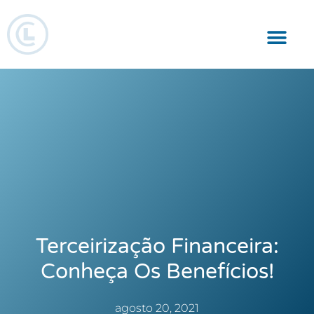
Responsabilidade Social
Terceirização Financeira:
Conheça Os Benefícios!
agosto 20, 2021