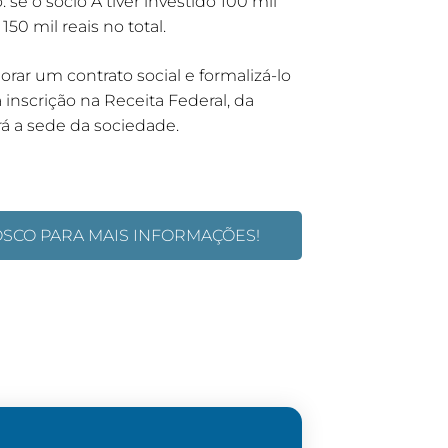
se o sócio A tiver investido 100 mil
50 mil reais no total.
orar um contrato social e formalizá-lo
 inscrição na Receita Federal, da
rá a sede da sociedade.
OSCO PARA MAIS INFORMAÇÕES!