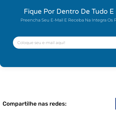
Fique Por Dentro De Tudo E
Preencha Seu E-Mail E Receba Na Integra Os 
Compartilhe nas redes: