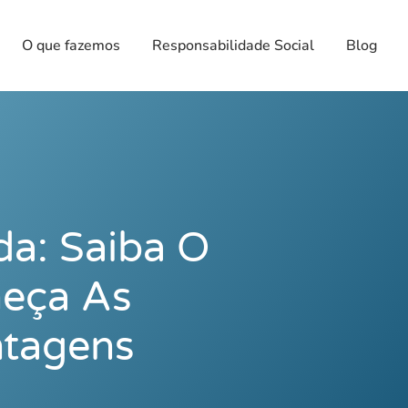
O que fazemos
Responsabilidade Social
Blog
da: Saiba O
eça As
ntagens