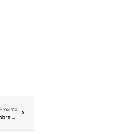
Próximo
Certificado digital: o guia de que você precisa sobre o assunto!