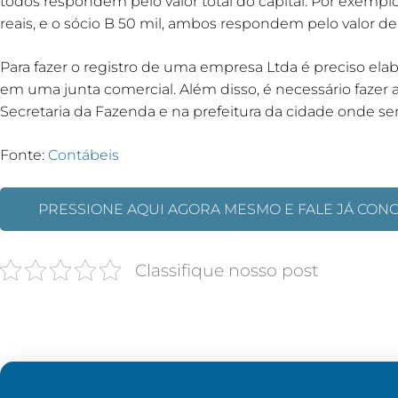
todos respondem pelo valor total do capital. Por exemplo: 
reais, e o sócio B 50 mil, ambos respondem pelo valor de 1
Para fazer o registro de uma empresa Ltda é preciso elab
em uma junta comercial. Além disso, é necessário fazer a
Secretaria da Fazenda e na prefeitura da cidade onde se
Fonte:
Contábeis
PRESSIONE AQUI AGORA MESMO E FALE JÁ CON
Classifique nosso post