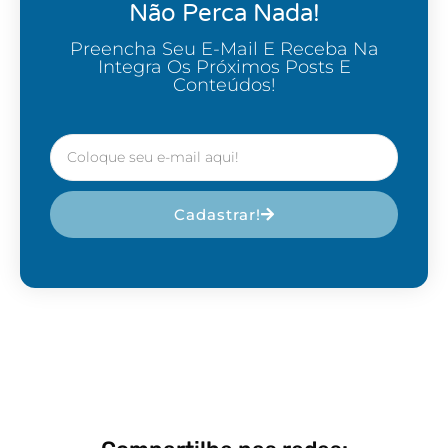
Não Perca Nada!
Preencha Seu E-Mail E Receba Na
Integra Os Próximos Posts E
Conteúdos!
Cadastrar!