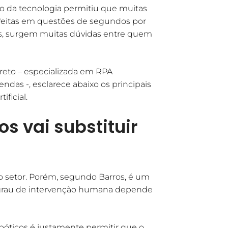
o da tecnologia permitiu que muitas
m feitas em questões de segundos por
ços, surgem muitas dúvidas entre quem
areto – especializada em RPA
das -, esclarece abaixo os principais
ficial.
s vai substituir
 setor. Porém, segundo Barros, é um
 o grau de intervenção humana depende
bóticos é justamente permitir que o