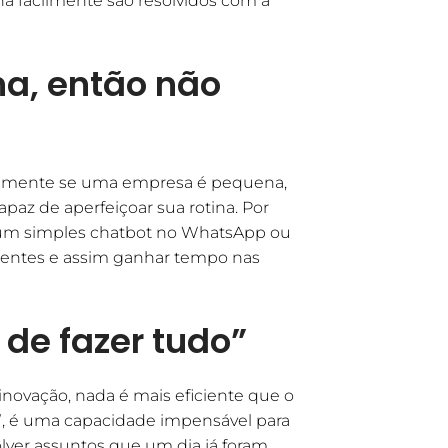
 facilmente são resolvidos com a
a, então não
temente se uma empresa é pequena,
az de aperfeiçoar sua rotina. Por
e um simples chatbot no WhatsApp ou
lientes e assim ganhar tempo nas
 de fazer tudo”
inovação, nada é mais eficiente que o
xa”, é uma capacidade impensável para
lver assuntos que um dia já foram