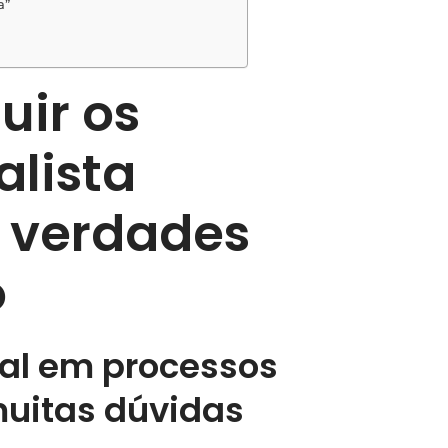
a”
uir os
lista
e verdades
o
cial em processos
muitas dúvidas