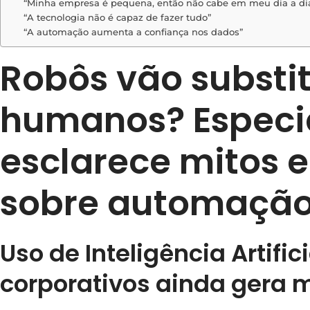
“Minha empresa é pequena, então não cabe em meu dia a di
“A tecnologia não é capaz de fazer tudo”
“A automação aumenta a confiança nos dados”
Robôs vão substit
humanos? Especia
esclarece mitos 
sobre automaçã
Uso de Inteligência Artifi
corporativos ainda gera 