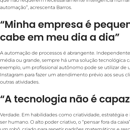
que não requerem necessariamente inteligência humana
automação”, acrescenta Barros.
“Minha empresa é pequen
cabe em meu dia a dia”
A automação de processos é abrangente. Independen
média ou grande, sempre há uma solução tecnológica cap
exemplo, um profissional autônomo pode se utilizar d
Instagram para fazer um atendimento prévio aos seus c
outras atividades.
“A tecnologia não é capaz
Verdade. Em habilidades como criatividade, estratégia e 
ser humano. O alto poder criativo, o “pensar fora da cai
um robô, criado para repetir padrões matemáticos e reso