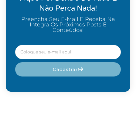
Não Perca Nada!
Preencha Seu E-Mail E Receba Na
Integra Os Próximos Posts E
Conteúdos!
Cadastrar!