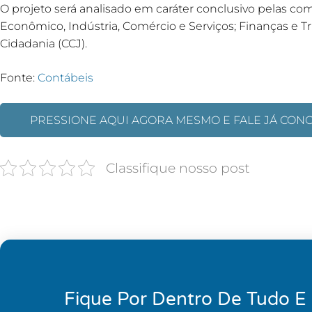
O projeto será analisado em caráter conclusivo pelas c
Econômico, Indústria, Comércio e Serviços; Finanças e Tr
Cidadania (CCJ).
Fonte:
Contábeis
PRESSIONE AQUI AGORA MESMO E FALE JÁ CON
Classifique nosso post
Fique Por Dentro De Tudo E