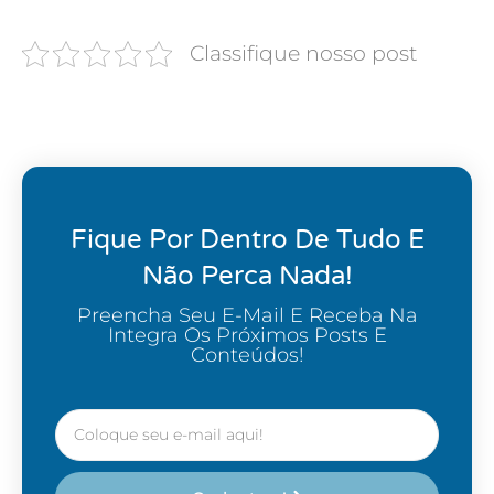
Classifique nosso post
Fique Por Dentro De Tudo E
Não Perca Nada!
Preencha Seu E-Mail E Receba Na
Integra Os Próximos Posts E
Conteúdos!