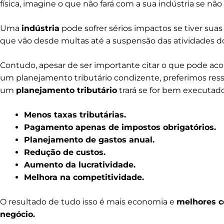
física, imagine o que não fará com a sua indústria se nã
Uma
indústria
pode sofrer sérios impactos se tiver sua
que vão desde multas até a suspensão das atividades
Contudo, apesar de ser importante citar o que pode acon
um planejamento tributário condizente, preferimos ress
um
planejamento tributário
trará se for bem executado,
Menos taxas tributárias.
Pagamento apenas de impostos obrigatórios.
Planejamento de gastos anual.
Redução de custos.
Aumento da lucratividade.
Melhora na competitividade.
O resultado de tudo isso é mais economia e
melhores c
negócio.