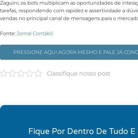
Zaguini, os bots multiplicam as oportunidades de inter
tarefas, respondendo com rapidez e assertividade a dúv
vendas no principal canal de mensagens para o mercado 
Fonte:
Jornal Contábil
PRESSIONE AQUI AGORA MESMO E FALE JÁ CON
Classifique nosso post
Fique Por Dentro De Tudo E