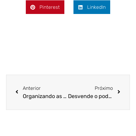
Pinterest
LinkedIn
Anterior
Próximo
Organizando as contas para não ter apertos futuros? Então, entenda como conceder férias aos seus colaboradores durante a pandemia!
Desvende o poder contido nos relatórios contábeis e afaste o seu negócio da crise!