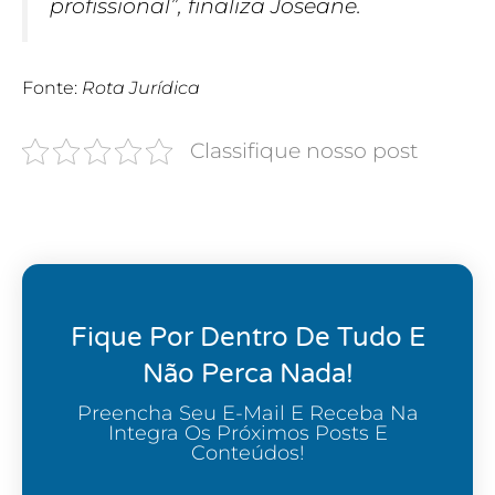
profissional”, finaliza Joseane.
Fonte:
Rota Jurídica
Classifique nosso post
Fique Por Dentro De Tudo E
Não Perca Nada!
Preencha Seu E-Mail E Receba Na
Integra Os Próximos Posts E
Conteúdos!