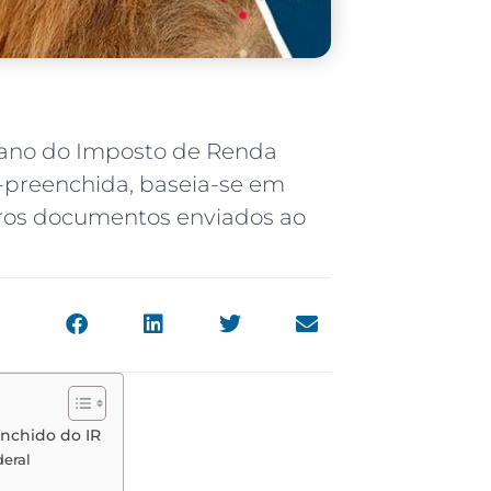
 ano do Imposto de Renda
é-preenchida, baseia-se em
tros documentos enviados ao
enchido do IR
eral