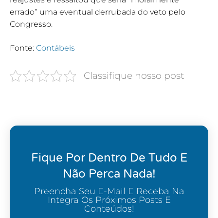
errado” uma eventual derrubada do veto pelo
Congresso.
Fonte:
Contábeis
Classifique nosso post
Fique Por Dentro De Tudo E
Não Perca Nada!
Preencha Seu E-Mail E Receba Na
Integra Os Próximos Posts E
Conteúdos!