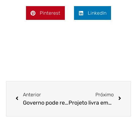
Pinterest
LinkedIn
Anterior
Próximo
Governo pode reduzir encargos trabalhistas para estimular empregos
Projeto livra empresas do Simples de pagarem impostos em 2020