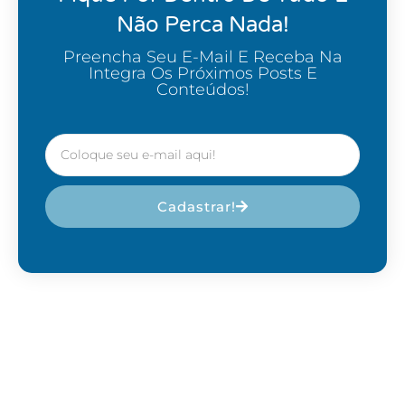
Não Perca Nada!
Preencha Seu E-Mail E Receba Na
Integra Os Próximos Posts E
Conteúdos!
Cadastrar!