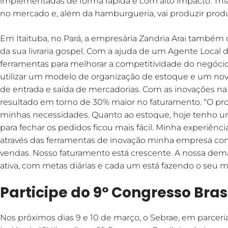
implementadas de forma rápida e com alto impacto. Thiag
no mercado e, além da hamburgueria, vai produzir prod
Em Itaituba, no Pará, a empresária Zandria Arai també
da sua livraria gospel. Com a ajuda de um Agente Local 
ferramentas para melhorar a competitividade do negóci
utilizar um modelo de organização de estoque e um no
de entrada e saída de mercadorias. Com as inovações na 
resultado em torno de 30% maior no faturamento. “O pro
minhas necessidades. Quanto ao estoque, hoje tenho um
para fechar os pedidos ficou mais fácil. Minha experiênci
através das ferramentas de inovação minha empresa cons
vendas. Nosso faturamento está crescente. A nossa dem
ativa, com metas diárias e cada um está fazendo o seu m
Participe do 9º Congresso Bras
Nos próximos dias 9 e 10 de março, o Sebrae, em parcer