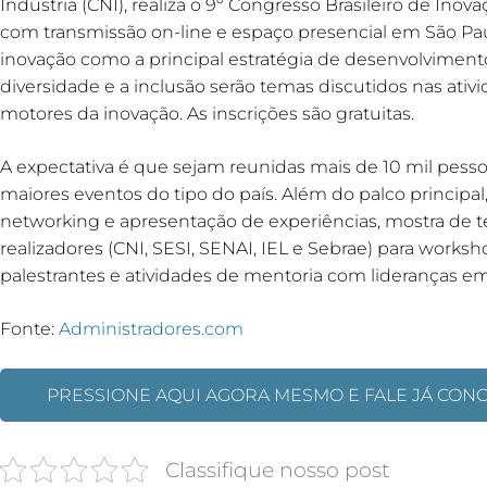
Indústria (CNI), realiza o 9º Congresso Brasileiro de Inov
com transmissão on-line e espaço presencial em São Paulo
inovação como a principal estratégia de desenvolviment
diversidade e a inclusão serão temas discutidos nas ati
motores da inovação. As inscrições são gratuitas.
A expectativa é que sejam reunidas mais de 10 mil pesso
maiores eventos do tipo do país. Além do palco principal
networking e apresentação de experiências, mostra de 
realizadores (CNI, SESI, SENAI, IEL e Sebrae) para worksh
palestrantes e atividades de mentoria com lideranças em
Fonte:
Administradores.com
PRESSIONE AQUI AGORA MESMO E FALE JÁ CON
Classifique nosso post