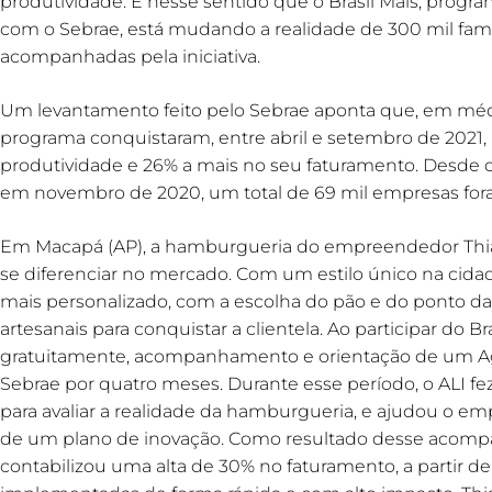
produtividade. É nesse sentido que o Brasil Mais, progr
com o Sebrae, está mudando a realidade de 300 mil fam
acompanhadas pela iniciativa.
Um levantamento feito pelo Sebrae aponta que, em méd
programa conquistaram, entre abril e setembro de 202
produtividade e 26% a mais no seu faturamento. Desde o i
em novembro de 2020, um total de 69 mil empresas for
Em Macapá (AP), a hamburgueria do empreendedor Thi
se diferenciar no mercado. Com um estilo único na cid
mais personalizado, com a escolha do pão e do ponto da
artesanais para conquistar a clientela. Ao participar do B
gratuitamente, acompanhamento e orientação de um Age
Sebrae por quatro meses. Durante esse período, o ALI fe
para avaliar a realidade da hamburgueria, e ajudou o e
de um plano de inovação. Como resultado desse acomp
contabilizou uma alta de 30% no faturamento, a partir 