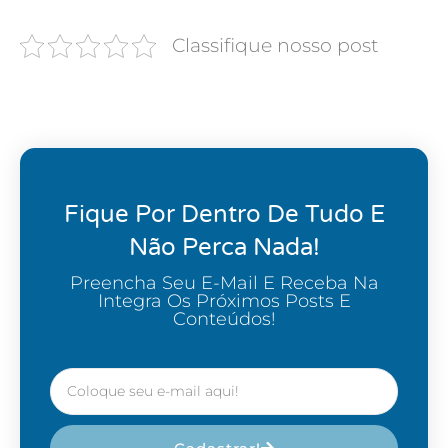
Classifique nosso post
Fique Por Dentro De Tudo E
Não Perca Nada!
Preencha Seu E-Mail E Receba Na
Integra Os Próximos Posts E
Conteúdos!