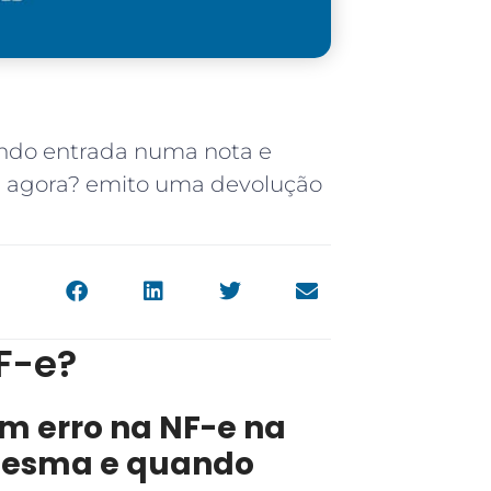
do entrada numa nota e
 e agora? emito uma devolução
F-e?
um erro na NF-e na
mesma e quando