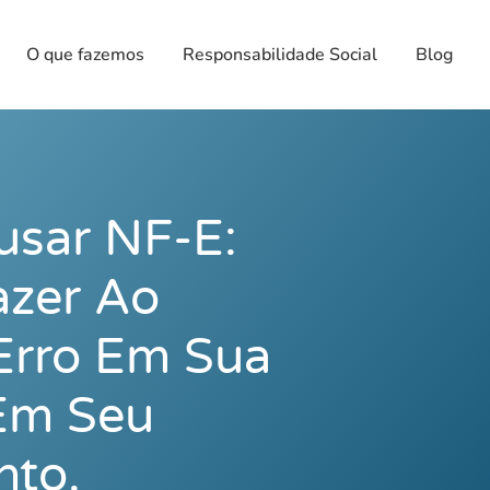
O que fazemos
Responsabilidade Social
Blog
usar NF-E:
azer Ao
 Erro Em Sua
Em Seu
nto.