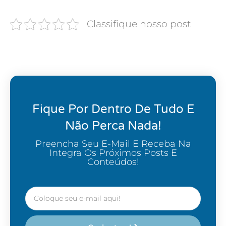
Classifique nosso post
Fique Por Dentro De Tudo E
Não Perca Nada!
Preencha Seu E-Mail E Receba Na
Integra Os Próximos Posts E
Conteúdos!