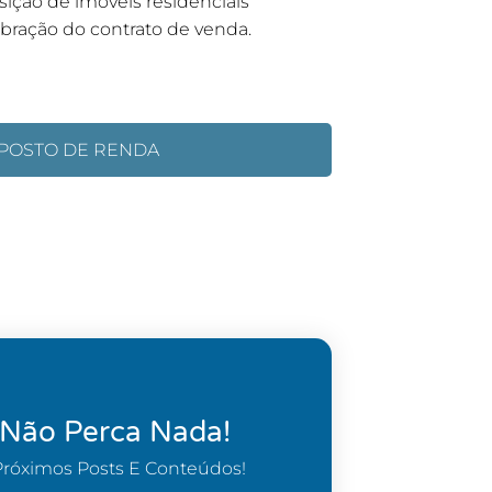
sição de imóveis residenciais
lebração do contrato de venda.
POSTO DE RENDA
 Não Perca Nada!
Próximos Posts E Conteúdos!