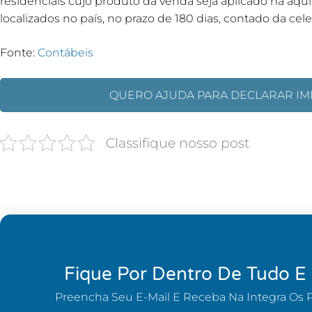
residenciais cujo produto da venda seja aplicado na aqui
localizados no país, no prazo de 180 dias, contado da ce
Fonte:
Contábeis
QUERO AJUDA PARA DECLARAR IM
Classifique nosso post
Fique Por Dentro De Tudo E
Preencha Seu E-Mail E Receba Na Integra Os 