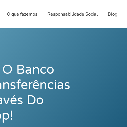
O que fazemos
Responsabilidade Social
Blog
! O Banco
ansferências
avés Do
p!