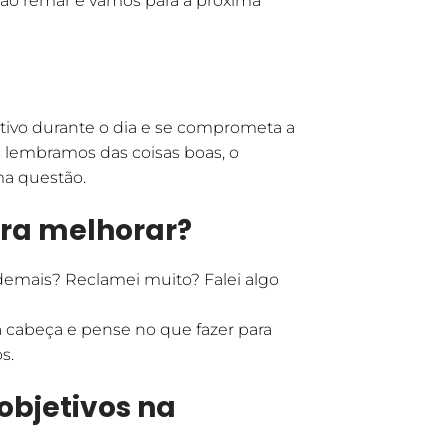
ão remar e vamos para a próxima
ivo durante o dia e se comprometa a
s lembramos das coisas boas, o
ma questão.
ara melhorar?
demais? Reclamei muito? Falei algo
a cabeça e pense no que fazer para
s.
objetivos na