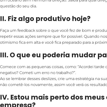
um oceano sem nenhuma direção. Saiba para qual direç
questão do seu dia.
II. Fiz algo produtivo hoje?
Faça um feedback sobre o que você fez de bom e produt
repetir essas ações sempre que for possível. Quando no
otimismo fica em alta e você fica preparado para a próxi
III. O que eu poderia mudar p
Comece com as pequenas coisas, como: “Acordei tarde 
negativo? Cometi um erro no trabalho?”.
Ao se lembrar desses deslizes, crie uma estratégia na su
não cometê-los novamente, assim você verá os resultado
IV. Estou mais perto dos meus 
empresa?