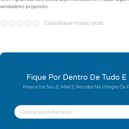
verdadeiro propósito.
Classifique nosso post
Fique Por Dentro De Tudo E
Preencha Seu E-Mail E Receba Na Integra Os 