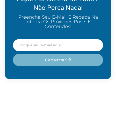
Não Perca Nada!
Preencha Seu E-Mail E Receba Na
Integra Os Próximos Posts E
Conteúdos!
Cadastrar!