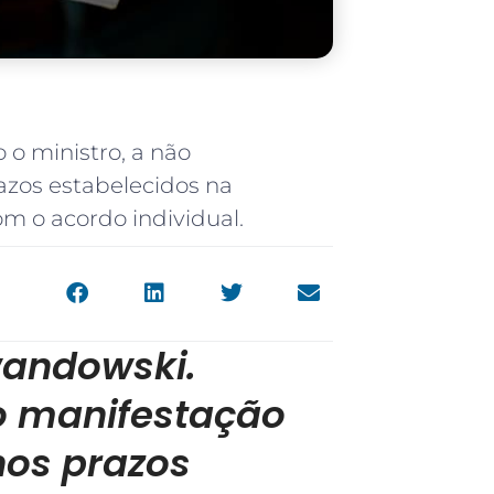
o ministro, a não
azos estabelecidos na
om o acordo individual.
wandowski.
o manifestação
nos prazos