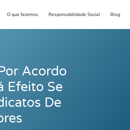
O que fazemos
Responsabilidade Social
Blog
 Por Acordo
á Efeito Se
dicatos De
ores