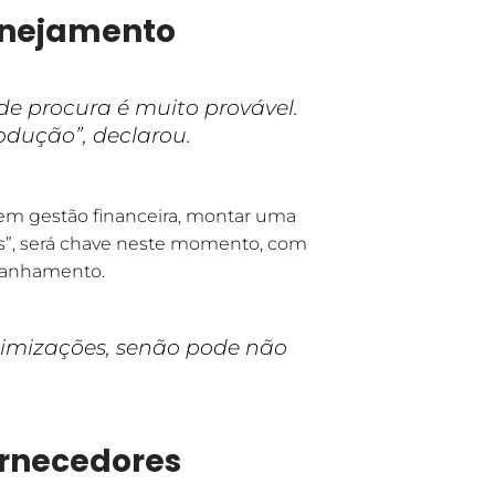
lanejamento
e procura é muito provável.
odução”, declarou.
 em gestão financeira, montar uma
os”, será chave neste momento, com
mpanhamento.
otimizações, senão pode não
ornecedores