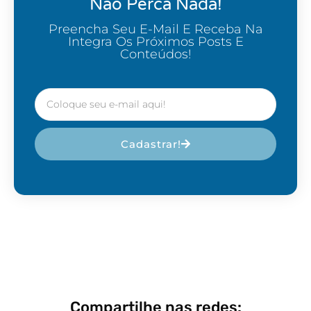
Não Perca Nada!
Preencha Seu E-Mail E Receba Na
Integra Os Próximos Posts E
Conteúdos!
Cadastrar!
Compartilhe nas redes: