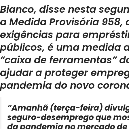
Bianco, disse nesta segun
a Medida Provisória 958, 
exigências para emprés
públicos, é uma medida d
“caixa de ferramentas” d
ajudar a proteger empre
pandemia do novo corona
“Amanhã (terça-feira) divu
seguro-desemprego que most
da pandemia no mercado de 