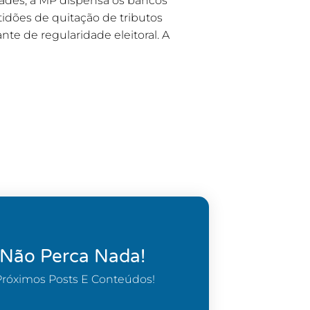
idades, a MP dispensa os bancos
tidões de quitação de tributos
nte de regularidade eleitoral. A
 Não Perca Nada!
Próximos Posts E Conteúdos!