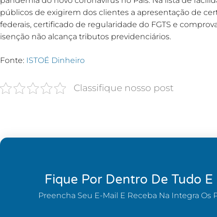
pandemia do novo coronavírus no País. Na lista de facil
públicos de exigirem dos clientes a apresentação de cer
federais, certificado de regularidade do FGTS e comprova
isenção não alcança tributos previdenciários.
Fonte:
ISTOÉ Dinheiro
Classifique nosso post
Fique Por Dentro De Tudo E
Preencha Seu E-Mail E Receba Na Integra Os 