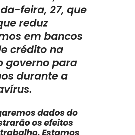
da-feira, 27, que
que reduz
timos em bancos
e crédito na
o governo para
gos durante a
vírus.
lgaremos dados do
rarão os efeitos
trabalho. Estamos