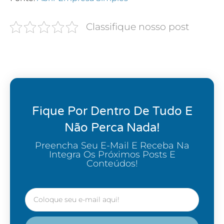
Classifique nosso post
Fique Por Dentro De Tudo E
Não Perca Nada!
Preencha Seu E-Mail E Receba Na
Integra Os Próximos Posts E
Conteúdos!