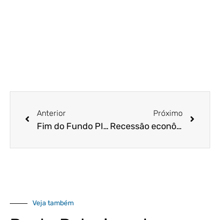
Anterior
Próximo
Fim do Fundo PIS-Pasep não acaba com o abono salarial do PIS-Pasep; entenda
Recessão econômica: como o seu contador pode te ajudar em tempos de crise?
Veja também