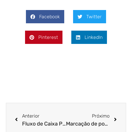
Facebook
Twitter
Pinterest
LinkedIn
Anterior
Próximo
Fluxo de Caixa Projetado: A Solução Emergente Para A Segurança Financeira Da Sua Empresa
Marcação de ponto, horários e horas extras no home office: Veja o que muda