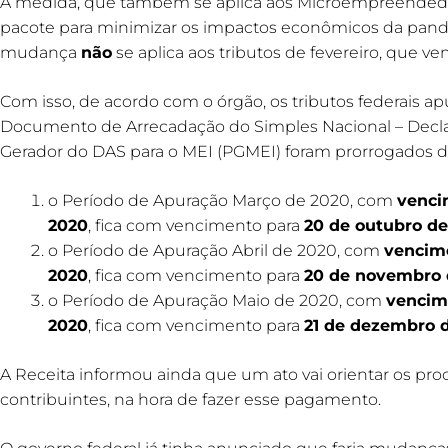
A medida, que também se aplica aos Microempreendedore
pacote para minimizar os impactos econômicos da pand
mudança
não
se aplica aos tributos de fevereiro, que v
Com isso, de acordo com o órgão, os tributos federais 
Documento de Arrecadação do Simples Nacional – Decla
Gerador do DAS para o MEI (PGMEI) foram prorrogados d
o Período de Apuração Março de 2020, com
venci
2020
, fica com vencimento para
20 de outubro de
o Período de Apuração Abril de 2020, com
vencime
2020
, fica com vencimento para
20 de novembro 
o Período de Apuração Maio de 2020, com
vencim
2020
, fica com vencimento para
21 de dezembro 
A Receita informou ainda que um ato vai orientar os p
contribuintes, na hora de fazer esse pagamento.