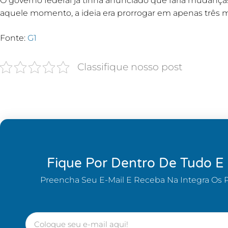
O governo federal já tinha anunciado que faria mudanç
aquele momento, a ideia era prorrogar em apenas três 
Fonte:
G1
Classifique nosso post
Fique Por Dentro De Tudo E
Preencha Seu E-Mail E Receba Na Integra Os 