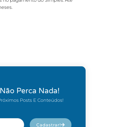
as no pagamento do Simples. Até
meses.
 Não Perca Nada!
Próximos Posts E Conteúdos!
Cadastrar!