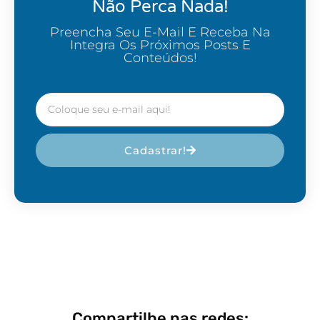
Não Perca Nada!
Preencha Seu E-Mail E Receba Na
Integra Os Próximos Posts E
Conteúdos!
Cadastrar!
Compartilhe nas redes: